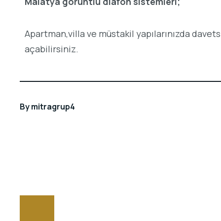
Malatya görüntlü diafon sistemleri;
Apartman,villa ve müstakil yapılarınızda davets
açabilirsiniz.
By
mitragrup4