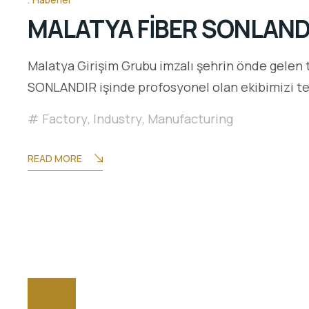
MALATYA FİBER SONLAN
Malatya Girişim Grubu imzalı şehrin önde gelen
SONLANDIR işinde profosyonel olan ekibimizi ter
Factory
,
Industry
,
Manufacturing
READ MORE